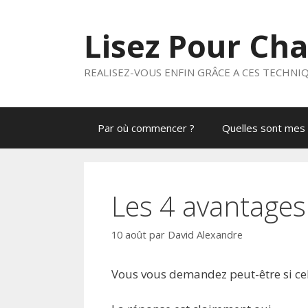
Aller
au
Lisez Pour Ch
contenu
REALISEZ-VOUS ENFIN GRÂCE A CES TECHNI
Par où commencer ?
Quelles sont mes 
Les 4 avantages
10 août
par
David Alexandre
Vous vous demandez peut-être si cela