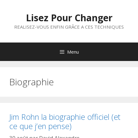
Aller
au
Lisez Pour Changer
contenu
REALISEZ-VOUS ENFIN GRÂCE A CES TECHNIQUES
Menu
Biographie
Jim Rohn la biographie officiel (et
ce que j’en pense)
30 août
par
David Alexandre