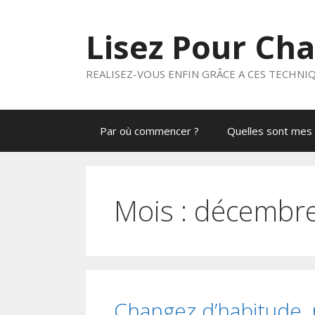
Aller
au
Lisez Pour Ch
contenu
REALISEZ-VOUS ENFIN GRÂCE A CES TECHNI
Par où commencer ?
Quelles sont mes 
Mois :
décembr
Changez d’habitude, 