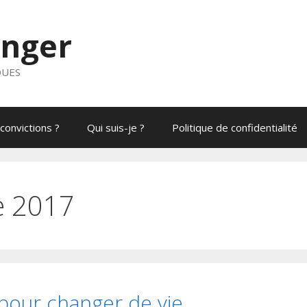
anger
QUES
convictions ?
Qui suis-je ?
Politique de confidentialité
e 2017
pour changer de vie