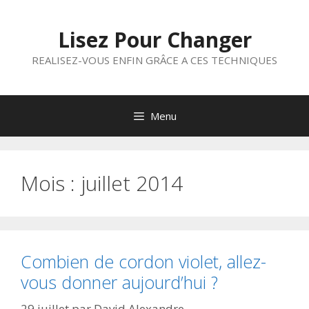
Aller
au
Lisez Pour Changer
contenu
REALISEZ-VOUS ENFIN GRÂCE A CES TECHNIQUES
Menu
Mois :
juillet 2014
Combien de cordon violet, allez-
vous donner aujourd’hui ?
29 juillet
par
David Alexandre