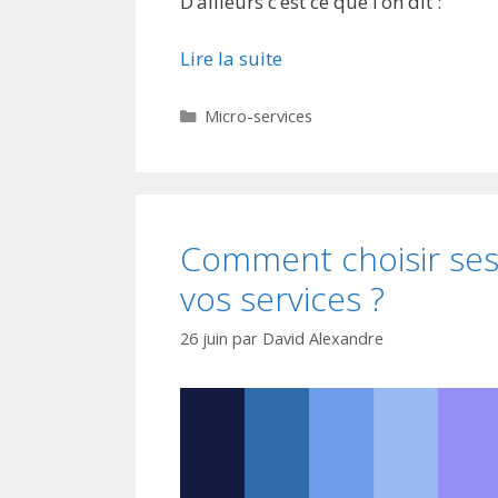
D’ailleurs c’est ce que l’on dit :
Lire la suite
Catégories
Micro-services
Comment choisir ses
vos services ?
26 juin
par
David Alexandre