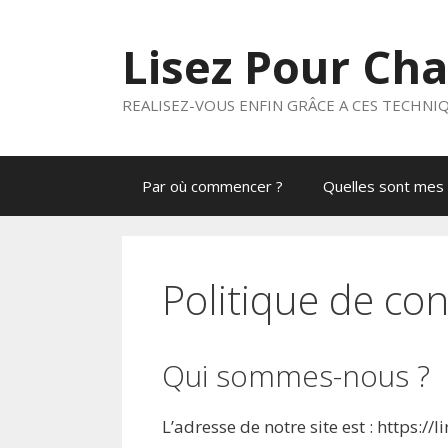
Aller
au
Lisez Pour Ch
contenu
REALISEZ-VOUS ENFIN GRÂCE A CES TECHNI
Par où commencer ?
Quelles sont mes 
Politique de con
Qui sommes-nous ?
L’adresse de notre site est : https:/