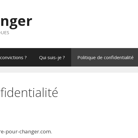
anger
QUES
convictions ?
Qui suis-je ?
Politique de confidentialité
fidentialité
/lire-pour-changer.com.