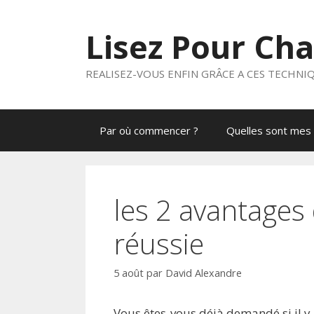
Aller
au
Lisez Pour Ch
contenu
REALISEZ-VOUS ENFIN GRÂCE A CES TECHNI
Par où commencer ?
Quelles sont mes 
les 2 avantage
réussie
5 août
par
David Alexandre
Vous êtes-vous déjà demandé si il y