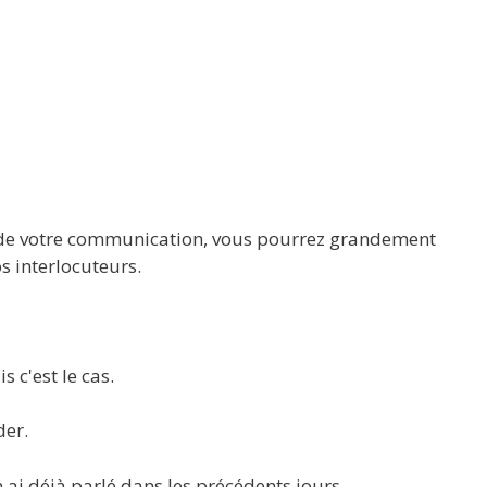
 de votre communication, vous pourrez grandement
s interlocuteurs.
s c'est le cas.
der.
'en ai déjà parlé dans les précédents jours.