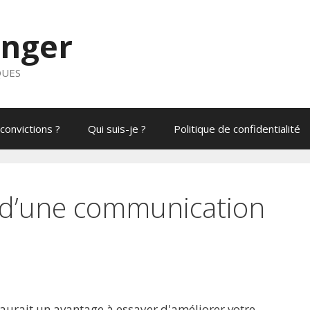
anger
QUES
convictions ?
Qui suis-je ?
Politique de confidentialité
s d’une communication
 aurait un avantage à essayer d'améliorer votre