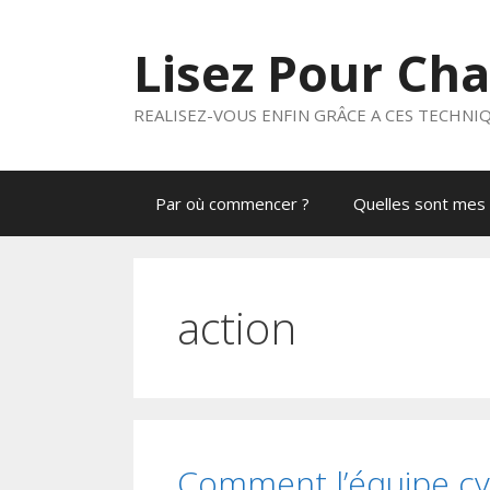
Aller
au
Lisez Pour Ch
contenu
REALISEZ-VOUS ENFIN GRÂCE A CES TECHNI
Par où commencer ?
Quelles sont mes 
action
Comment l’équipe cy