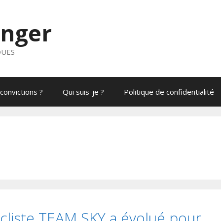
anger
QUES
convictions ?
Qui suis-je ?
Politique de confidentialité
cliste TEAM SKY a évolué pour