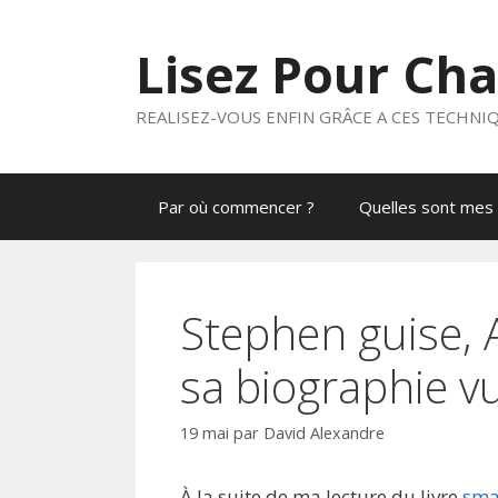
Aller
au
Lisez Pour Ch
contenu
REALISEZ-VOUS ENFIN GRÂCE A CES TECHNI
Par où commencer ?
Quelles sont mes 
Stephen guise, 
sa biographie v
19 mai
par
David Alexandre
À la suite de ma lecture du livre
sma