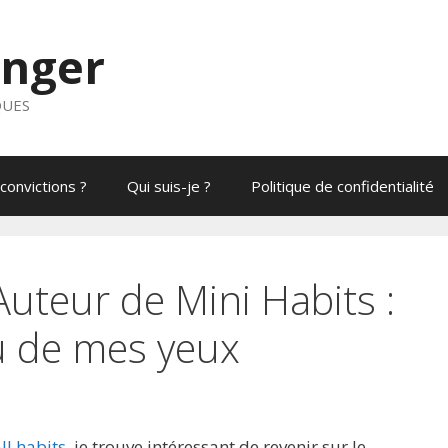
anger
QUES
convictions ?
Qui suis-je ?
Politique de confidentialité
Auteur de Mini Habits :
u de mes yeux
ll habits
, je trouve intéressant de revenir sur le