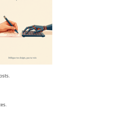
osts.
es.