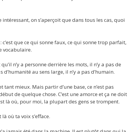
 intéressant, on s’aperçoit que dans tous les cas, quoi
: c’est que ce qui sonne faux, ce qui sonne trop parfait,
le vocabulaire.
qu’il n’y a personne derrière les mots, il n’y a pas de
 pas d’humanité au sens large, il n’y a pas d’humain.
 et tant mieux. Mais partir d’une base, ce n’est pas
e début de quelque chose. C’est une amorce et ça ne doit
’est là où, pour moi, la plupart des gens se trompent.
 là où ta voix s’efface.
’a jamais été dans la machine. Il est plutôt dans qui la