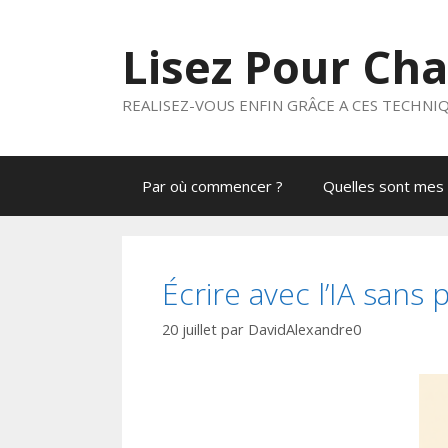
Aller
au
Lisez Pour Ch
contenu
REALISEZ-VOUS ENFIN GRÂCE A CES TECHNI
Par où commencer ?
Quelles sont mes 
Écrire avec l’IA sans 
20 juillet
par
DavidAlexandre0