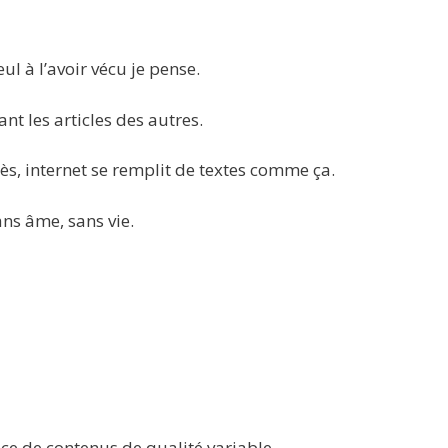
eul à l’avoir vécu je pense.
ant les articles des autres.
près, internet se remplit de textes comme ça.
ans âme, sans vie.
ace de contenus de qualité variable.