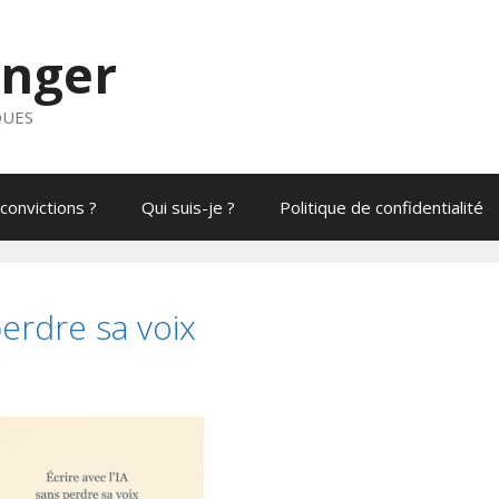
anger
QUES
convictions ?
Qui suis-je ?
Politique de confidentialité
perdre sa voix