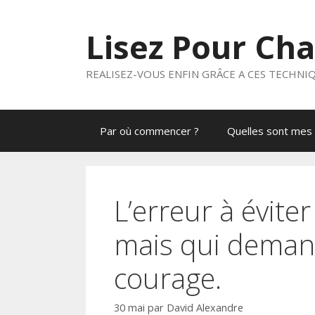
Aller
au
Lisez Pour Ch
contenu
REALISEZ-VOUS ENFIN GRÂCE A CES TECHNI
Par où commencer ?
Quelles sont mes 
L’erreur à évite
mais qui demand
courage.
30 mai
par
David Alexandre