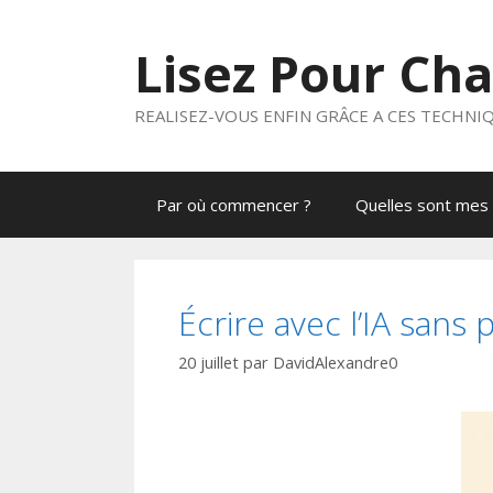
Aller
au
Lisez Pour Ch
contenu
REALISEZ-VOUS ENFIN GRÂCE A CES TECHNI
Par où commencer ?
Quelles sont mes 
Écrire avec l’IA sans 
20 juillet
par
DavidAlexandre0