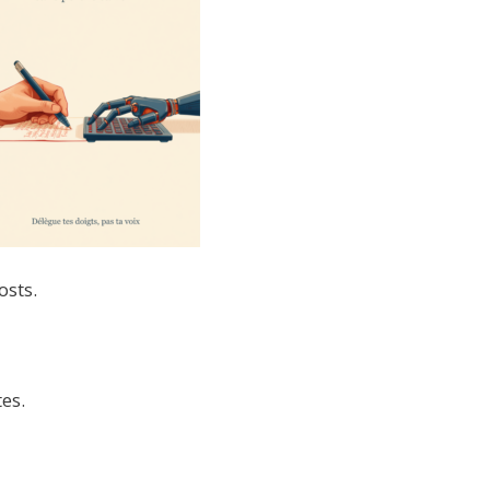
osts.
es.