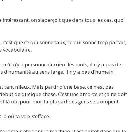
 intéressant, on s’aperçoit que dans tous les cas, quoi
: c’est que ce qui sonne faux, ce qui sonne trop parfait,
le vocabulaire.
qu’il n’y a personne derrière les mots, il n’y a pas de
 pas d’humanité au sens large, il n’y a pas d’humain.
 et tant mieux. Mais partir d’une base, ce n’est pas
e début de quelque chose. C’est une amorce et ça ne doit
’est là où, pour moi, la plupart des gens se trompent.
 là où ta voix s’efface.
’a jamais été dans la machine. Il est plutôt dans qui la