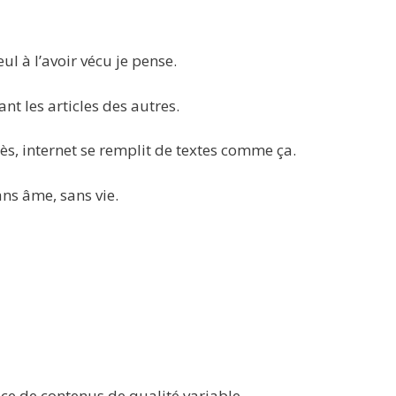
eul à l’avoir vécu je pense.
ant les articles des autres.
près, internet se remplit de textes comme ça.
ans âme, sans vie.
ace de contenus de qualité variable.