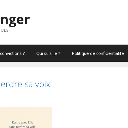
anger
QUES
convictions ?
Qui suis-je ?
Politique de confidentialité
perdre sa voix