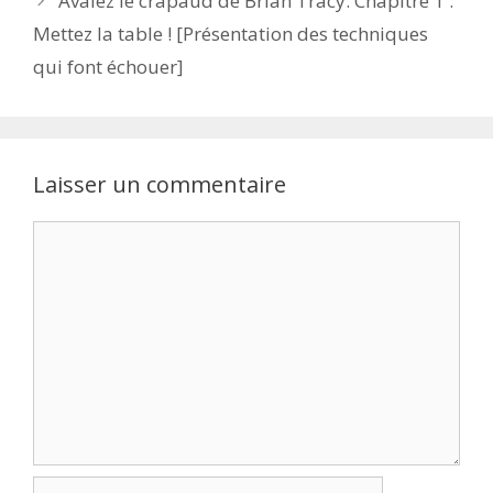
Avalez le crapaud de Brian Tracy. Chapitre 1 :
Mettez la table ! [Présentation des techniques
qui font échouer]
Laisser un commentaire
Commentaire
Nom